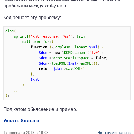
пробелами между xml-узлов.
Код решает эту проблему:
dlog
(
sprintf
(
'
xml response: "%s"
'
, 
trim
(
call_user_func
(
function
(
\
SimpleXMLElement
$xml
)
{
$dom
 = 
new
 \
DOMDocument
(
'
1.0
'
)
;

$dom
->
preserveWhiteSpace
 = 
false
;

$dom
->
loadXML
(
$xml
->
asXML
(
)
)
;

return
$dom
->
saveXML
(
)
;

}
,

$xml
)
)
)
)
;
Под катом объяснение и пример.
Узнать больше
17 февраля 2018 в 19:03
Нет комментариев