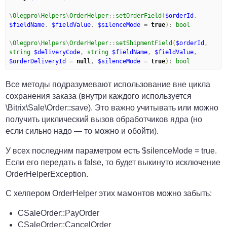
\
Olegpro
\
Helpers
\
OrderHelper
::
setOrderField
(
$orderId
, 
$fieldName
, 
$fieldValue
, 
$silenceMode
 = 
true
)
: 
bool
\
Olegpro
\
Helpers
\
OrderHelper
::
setShipmentField
(
$orderId
, 
string
$deliveryCode
, 
string
$fieldName
, 
$fieldValue
, 
$orderDeliveryId
 = 
null
, 
$silenceMode
 = 
true
)
: 
bool
Все методы подразумевают использование вне цикла
сохранения заказа (внутри каждого используется
\Bitrix\Sale\Order::save). Это важно учитывать или можно
получить циклический вызов обработчиков ядра (но
если сильно надо — то можно и обойти).
У всех последним параметром есть $silenceMode = true.
Если его передать в false, то будет выкинуто исключение
OrderHelperException.
С хелпером OrderHelper этих мамонтов можно забыть:
CSaleOrder::PayOrder
CSaleOrder::CancelOrder