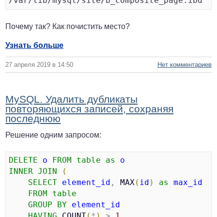
Почему так? Как почистить место?
Узнать больше
27 апреля 2019 в 14:50
Нет комментариев
MySQL. Удалить дубликаты
повторяющихся записей, сохраняя
последнюю
Решение одним запросом:
DELETE
o
FROM
table
as
o
INNER
JOIN
(
SELECT
element_id
, 
MAX
(
id
)
as
max_id
FROM
table
GROUP
BY
element_id
HAVING
COUNT
(
*
)
 > 
1