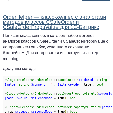
OrderHelper — класс-хелпер с аналогами
методов классов CSaleOrder и
CSaleOrderPropsValue для 1С-Битрикс
Написал класс-хелпер, в котором набор методов-
аналогов классов CSaleOrder и CSaleOrderPropsValue с
логированием ошибок, успешного сохранения,
бэктрейсом. Для логирования используется логгер
monolog.
Доступны методы:
\
Olegpro
\
Helpers
\
OrderHelper
::
cancelOrder
(
$orderId
, 
string
$value
, 
string
$comment
 = 
'
'
, 
$silenceMode
 = 
true
)
: 
bool
\
Olegpro
\
Helpers
\
OrderHelper
::
setOrderPropertySingle
(
$orderId
$code
, 
$value
, 
$silenceMode
 = 
true
)
: 
bool
\
Olegpro
\
Helpers
\
OrderHelper
::
setOrderPropertyMultiply
(
$order
array
$values
, 
$silenceMode
 = 
true
)
: 
bool