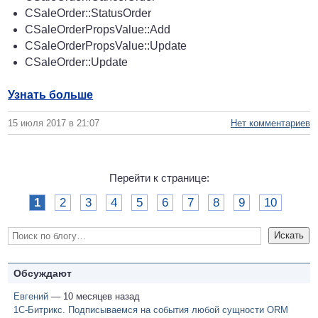
CSaleOrder::StatusOrder
CSaleOrderPropsValue::Add
CSaleOrderPropsValue::Update
CSaleOrder::Update
Узнать больше
15 июля 2017 в 21:07
Нет комментариев
Перейти к странице:
1
2
3
4
5
6
7
8
9
10
Обсуждают
Евгений
— 10 месяцев назад
1С-Битрикс. Подписываемся на события любой сущности ORM