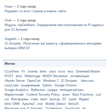
Гоша
— 2 года назад
Редирект со всех страниц в корень сайта
Олег
— 2 года назад
Модуль «IpGeoBase. Определение местоположения по IP-адресу»
для 1C-Битрикс
Андрей
— 2 года назад
1С-Битрикс. Получение sql запроса, сформированного методами
выборки ORM D7
Метки
CListView
Yii
Joomla
bitrix
sass
scss
less
Download Master
POST
блог
Wideimage
MODX Revolution
оптимизация
Ubuntu Server
OpenCart
Windows 7
1С-Битрикс
.htaccess
LazyLoad
кэширование
Sphinx
Google Chrome
Google Analytics
Reflection
скидки
htmlspecialchars
Маркетплейс
Content Security Policy
агент
Best Practices
curl
ssl
Веб-формы
спам
bash
backup
D7
xpath
Яндекс
bitrix ORM
Apache2
cron
Mobile_Detect
bitrix24
Миграции для 1С-Битрикс
Yii behavior
JavaScript
git