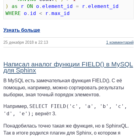
)
as
r
ON
o
.
element_id
 = 
r
.
element_id
WHERE
o
.
id
 < 
r
.
max_id
Узнать больше
25 декабря 2018 в 22:13
1 комментарий
Написал аналог функции FIELD() в MySQL
для Sphinx
В MySQL есть замечательная функция FIELD(). С её
помощью, например, можно сортировать результаты
выборки, зная точный порядок элементов.
Например,
SELECT FIELD('c', 'a', 'b', 'c',
'd', 'e');
вернёт 3.
Понадобилась точно такая же функция, но в SphinxQL.
Так в итоге родился плагин для Sphinx, о котором я