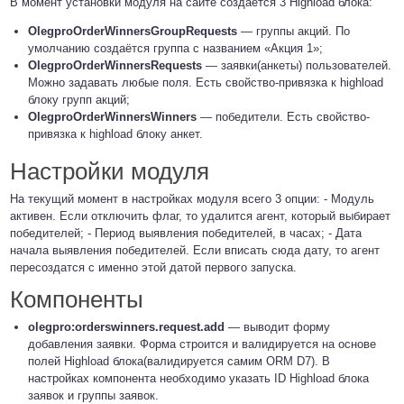
В момент установки модуля на сайте создаётся 3 Highload блока:
OlegproOrderWinnersGroupRequests
— группы акций. По
умолчанию создаётся группа с названием «Акция 1»;
OlegproOrderWinnersRequests
— заявки(анкеты) пользователей.
Можно задавать любые поля. Есть свойство-привязка к highload
блоку групп акций;
OlegproOrderWinnersWinners
— победители. Есть свойство-
привязка к highload блоку анкет.
Настройки модуля
На текущий момент в настройках модуля всего 3 опции: - Модуль
активен. Если отключить флаг, то удалится агент, который выбирает
победителей; - Период выявления победителей, в часах; - Дата
начала выявления победителей. Если вписать сюда дату, то агент
пересоздатся с именно этой датой первого запуска.
Компоненты
olegpro:orderswinners.request.add
— выводит форму
добавления заявки. Форма строится и валидируется на основе
полей Highload блока(валидируется самим ORM D7). В
настройках компонента необходимо указать ID Highload блока
заявок и группы заявок.