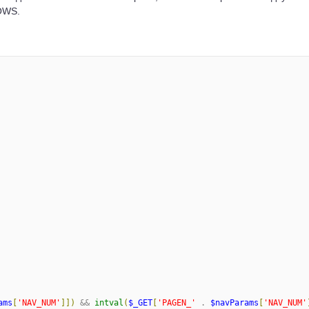
OWS.
ams
[
'
NAV_NUM
'
]
]
)
 && 
intval
(
$_GET
[
'
PAGEN_
'
 . 
$navParams
[
'
NAV_NUM
'