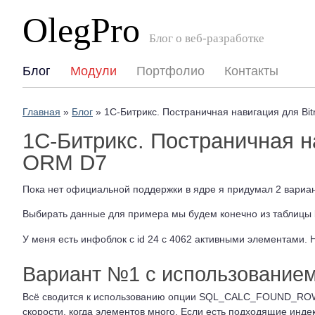
OlegPro
Блог о веб-разработке
Блог
Модули
Портфолио
Контакты
Главная
»
Блог
»
1С-Битрикс. Постраничная навигация для Bitr
1С-Битрикс. Постраничная нав
ORM D7
Пока нет официальной поддержки в ядре я придумал 2 вар
Выбирать данные для примера мы будем конечно из таблицы b_ib
У меня есть инфоблок с id 24 с 4062 активными элементами. 
Вариант №1 с использован
Всё сводится к использованию опции SQL_CALC_FOUND_ROWS 
скорости, когда элементов много. Если есть подходящие ин