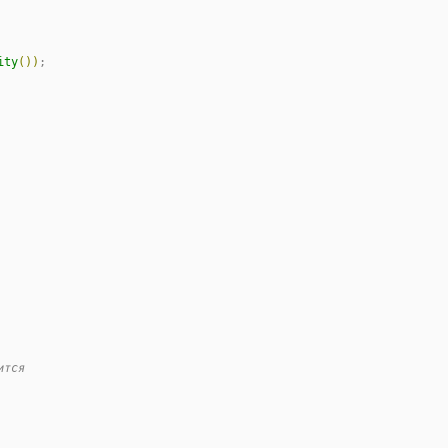
ity
(
)
)
;

ится