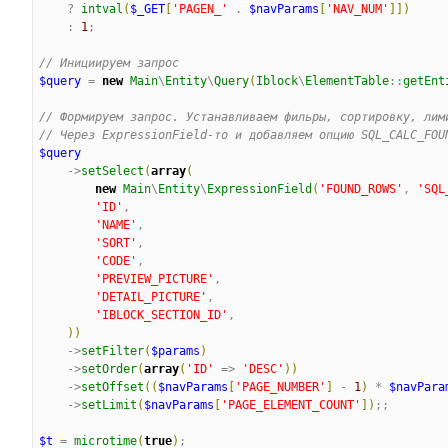
    ? 
intval
(
$_GET
[
'
PAGEN_
'
 . 
$navParams
[
'
NAV_NUM
'
]
]
)
    : 
1
;

//
 Инициируем запрос
$query
 = 
new
Main
\
Entity
\
Query
(
Iblock
\
ElementTable
::
getEnt
//
 Формируем запрос. Устанавливаем фильры, сортировку, лим
//
 Через ExpressionField-то и добавляем опцию SQL_CALC_FOU
$query
    ->
setSelect
(
array
(
new
Main
\
Entity
\
ExpressionField
(
'
FOUND_ROWS
'
, 
'
SQL
'
ID
'
,

'
NAME
'
,

'
SORT
'
,

'
CODE
'
,

'
PREVIEW_PICTURE
'
,

'
DETAIL_PICTURE
'
,

'
IBLOCK_SECTION_ID
'
,

)
)
    ->
setFilter
(
$params
)
    ->
setOrder
(
array
(
'
ID
'
 => 
'
DESC
'
)
)
    ->
setOffset
(
(
$navParams
[
'
PAGE_NUMBER
'
]
 - 
1
)
 * 
$navPara
    ->
setLimit
(
$navParams
[
'
PAGE_ELEMENT_COUNT
'
]
)
;;

$t
 = 
microtime
(
true
)
;
