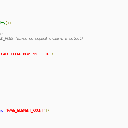
ity
(
)
)
;

ит.
ND_ROWS (важно её первой ставить в select)
_CALC_FOUND_ROWS %s
'
, 
'
ID
'
)
,

ms
[
'
PAGE_ELEMENT_COUNT
'
]
)