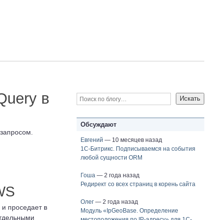
Query в
Обсуждают
запросом.
Евгений
— 10 месяцев назад
1С-Битрикс. Подписываемся на события
любой сущности ORM
Гоша
— 2 года назад
Редирект со всех страниц в корень сайта
WS
Олег
— 2 года назад
и проседает в
Модуль «IpGeoBase. Определение
отдельными
местоположения по IP-адресу» для 1C-