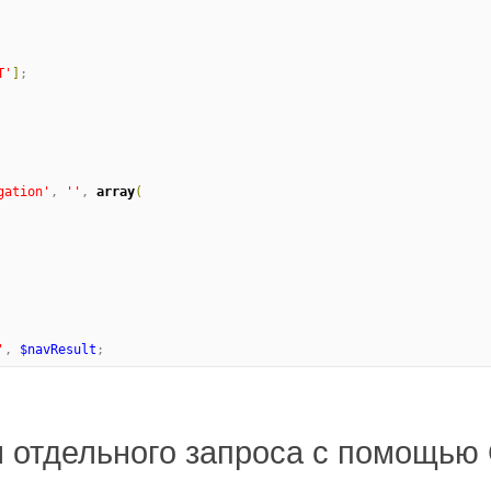
T
'
]
;

gation
'
, 
'
'
, 
array
(
'
, 
$navResult
;
м отдельного запроса с помощь