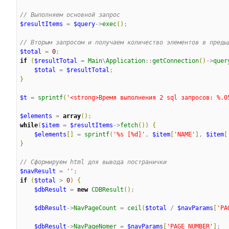
//
 Выполняем основной запрос
$resultItems
 = 
$query
->
exec
(
)
;

//
 Вторым запросом и получаем количество элементов в преды
$total
 = 
0
if
(
$resultTotal
 = 
Main
\
Application
::
getConnection
(
)
->
quer
$total
 = 
$resultTotal
}
$t
 = 
sprintf
(
'
<strong>Время выполнения 2 sql запросов: %.0
$elements
 = 
array
(
)
while
(
$item
 = 
$resultItems
->
fetch
(
)
)
{
$elements
[
]
 = 
sprintf
(
'
%s [%d]
'
, 
$item
[
'
NAME
'
]
, 
$item
[
}
//
 Сформируем html для вывода постранички
$navResult
 = 
'
'
if
(
$total
 > 
0
)
{
$dbResult
 = 
new
CDBResult
(
)
;

$dbResult
->
NavPageCount
 = 
ceil
(
$total
 / 
$navParams
[
'
PA
$dbResult
->
NavPageNomer
 = 
$navParams
[
'
PAGE_NUMBER
'
]
;
