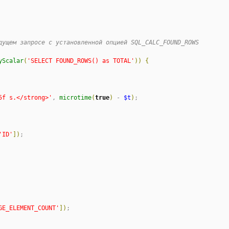
дущем запросе с установленной опцией SQL_CALC_FOUND_ROWS
yScalar
(
'
SELECT FOUND_ROWS() as TOTAL
'
)
)
{
5f s.</strong>
'
, 
microtime
(
true
)
 - 
$t
)
;

'
ID
'
]
)
GE_ELEMENT_COUNT
'
]
)
;
