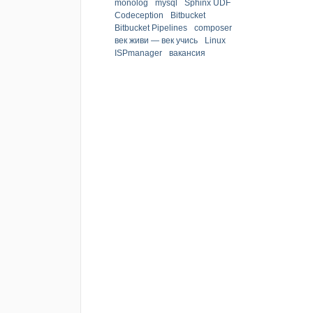
monolog
mysql
Sphinx UDF
Codeception
Bitbucket
Bitbucket Pipelines
composer
век живи — век учись
Linux
ISPmanager
вакансия