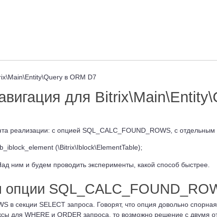
ix\Main\Entity\Query в ORM D7
игация для Bitrix\Main\Entity\
ианта реализации: с опцией SQL_CALC_FOUND_ROWS, с отдельным 
lock_element (\Bitrix\Iblock\ElementTable);
Над ним и будем проводить эксперименты, какой способ быстрее.
ием опции SQL_CALC_FOUND_RO
в секции SELECT запроса. Говорят, что опция довольно спорная 
дексы для WHERE и ORDER запроса, то возможно решение с двумя 