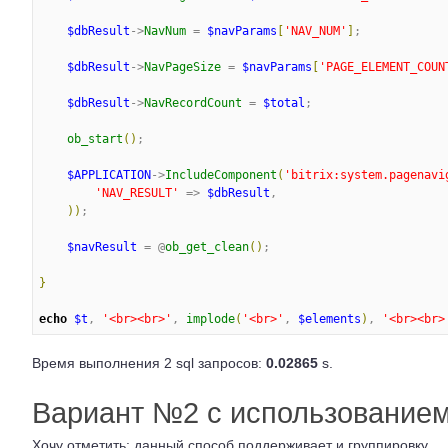
$dbResult
->
NavNum
 = 
$navParams
[
'
NAV_NUM
'
]
;

$dbResult
->
NavPageSize
 = 
$navParams
[
'
PAGE_ELEMENT_COUN
$dbResult
->
NavRecordCount
 = 
$total
;

ob_start
(
)
;

$APPLICATION
->
IncludeComponent
(
'
bitrix:system.pagenavi
'
NAV_RESULT
'
 => 
$dbResult
,

)
)
;

$navResult
 = @
ob_get_clean
(
)
;

}
echo
$t
, 
'
<br><br>
'
, 
implode
(
'
<br>
'
, 
$elements
)
, 
'
<br><br>
Время выполнения 2 sql запросов:
0.02865
s.
Вариант №2 с использование
Хочу отметить: данный способ поддерживает и группировку.