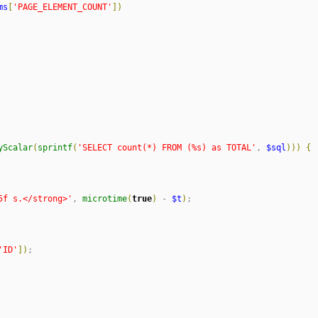
ms
[
'
PAGE_ELEMENT_COUNT
'
]
)
yScalar
(
sprintf
(
'
SELECT count(*) FROM (%s) as TOTAL
'
, 
$sql
)
)
)
{
5f s.</strong>
'
, 
microtime
(
true
)
 - 
$t
)
;

'
ID
'
]
)