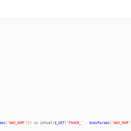
ams
[
'
NAV_NUM
'
]
]
)
 && 
intval
(
$_GET
[
'
PAGEN_
'
 . 
$navParams
[
'
NAV_NUM
'