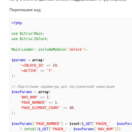
Перепишем код:
<?php
use
Bitrix
\
Main
use
Bitrix
\
Iblock
;

Main
\
Loader
::
includeModule
(
'
iblock
'
)
;

$params
 = 
array
(
'
=IBLOCK_ID
'
 => 
24
,

'
=ACTIVE
'
 => 
'
Y
'
)
;

//
 Подготовим параметры для постраничной навигации
$navParams
 = 
array
(
'
NAV_NUM
'
 => 
1
,

'
PAGE_NUMBER
'
 => 
1
,

'
PAGE_ELEMENT_COUNT
'
 => 
30
)
;

$navParams
[
'
PAGE_NUMBER
'
]
 = 
isset
(
$_GET
[
'
PAGEN_
'
 . 
$navPar
    ? 
intval
(
$_GET
[
'
PAGEN_
'
 . 
$navParams
[
'
NAV_NUM
'
]
]
)