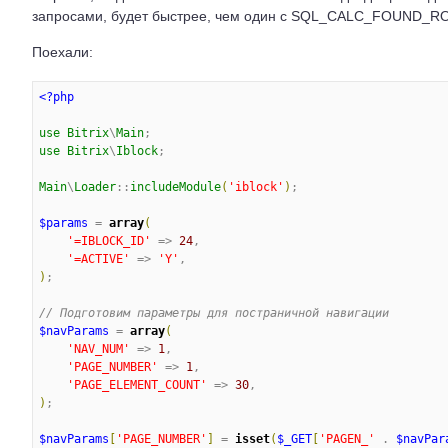
запросами, будет быстрее, чем один с SQL_CALC_FOUND_R
Поехали:
<?php
use
Bitrix
\
Main
use
Bitrix
\
Iblock
;

Main
\
Loader
::
includeModule
(
'
iblock
'
)
;

$params
 = 
array
(
'
=IBLOCK_ID
'
 => 
24
,

'
=ACTIVE
'
 => 
'
Y
'
)
;

//
 Подготовим параметры для постраничной навигации
$navParams
 = 
array
(
'
NAV_NUM
'
 => 
1
,

'
PAGE_NUMBER
'
 => 
1
,

'
PAGE_ELEMENT_COUNT
'
 => 
30
)
;

$navParams
[
'
PAGE_NUMBER
'
]
 = 
isset
(
$_GET
[
'
PAGEN_
'
 . 
$navPar