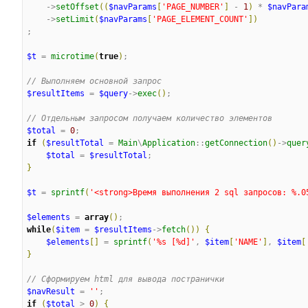
    ->
setOffset
(
(
$navParams
[
'
PAGE_NUMBER
'
]
 - 
1
)
 * 
$navPara
    ->
setLimit
(
$navParams
[
'
PAGE_ELEMENT_COUNT
'
]
)
;

$t
 = 
microtime
(
true
)
;

//
 Выполняем основной запрос
$resultItems
 = 
$query
->
exec
(
)
;

//
 Отдельным запросом получаем количество элементов
$total
 = 
0
if
(
$resultTotal
 = 
Main
\
Application
::
getConnection
(
)
->
quer
$total
 = 
$resultTotal
}
$t
 = 
sprintf
(
'
<strong>Время выполнения 2 sql запросов: %.0
$elements
 = 
array
(
)
while
(
$item
 = 
$resultItems
->
fetch
(
)
)
{
$elements
[
]
 = 
sprintf
(
'
%s [%d]
'
, 
$item
[
'
NAME
'
]
, 
$item
[
}
//
 Сформируем html для вывода постранички
$navResult
 = 
'
'
if
(
$total
 > 
0
)
{