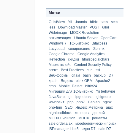
Метки
CListView
Yii
Joomla
bitrix
sass
scss
less
Download Master
POST
блог
Wideimage
MODX Revolution
оптимизация
Ubuntu Server
OpenCart
Windows 7
1С-Битрикс
.htaccess
LazyLoad
кэширование
Sphinx
Google Chrome
Google Analytics
Reflection
скидки
htmlspecialchars
Маркетплейс
Content Security Policy
агент
Best Practices
curl
ssl
Веб-формы
спам
bash
backup
D7
xpath
Яндекс
bitrix ORM
Apache2
cron
Mobile_Detect
bitrix24
Миграции для 1С-Битрикс
Yii behavior
JavaScript
git
ipgeobase
.gitignore
композит
php
php7
Debian
nginx
php-fpm
SEO
Яндекс.Метрика
ajax
highloadblock
хелперы
деплой
MODX Evolution
MODX
рецепты
sale.order.ajax
морфологический поиск
ISPmanager Lite 5
ядро D7
sale D7