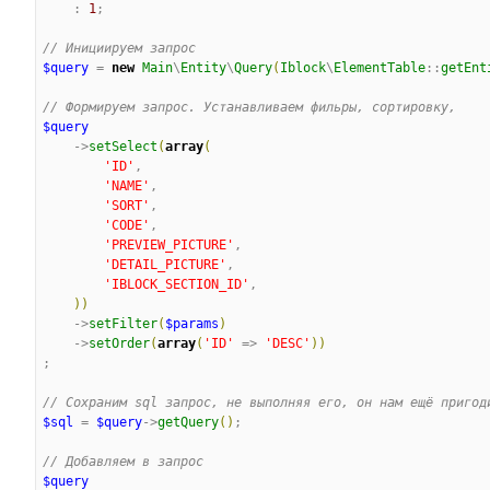
    : 
1
;

//
 Инициируем запрос
$query
 = 
new
Main
\
Entity
\
Query
(
Iblock
\
ElementTable
::
getEnt
//
 Формируем запрос. Устанавливаем фильры, сортировку,
$query
    ->
setSelect
(
array
(
'
ID
'
,

'
NAME
'
,

'
SORT
'
,

'
CODE
'
,

'
PREVIEW_PICTURE
'
,

'
DETAIL_PICTURE
'
,

'
IBLOCK_SECTION_ID
'
,

)
)
    ->
setFilter
(
$params
)
    ->
setOrder
(
array
(
'
ID
'
 => 
'
DESC
'
)
)
;

//
 Сохраним sql запрос, не выполняя его, он нам ещё пригод
$sql
 = 
$query
->
getQuery
(
)
;

//
 Добавляем в запрос
$query