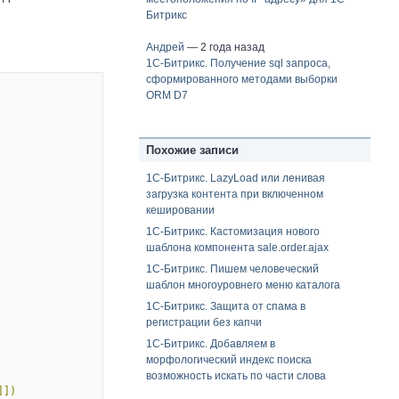
Битрикс
Андрей
— 2 года назад
1С-Битрикс. Получение sql запроса,
сформированного методами выборки
ORM D7
Похожие записи
1С-Битрикс. LazyLoad или ленивая
загрузка контента при включенном
кешировании
1C-Битрикс. Кастомизация нового
шаблона компонента sale.order.ajax
1С-Битрикс. Пишем человеческий
шаблон многоуровнего меню каталога
1С-Битрикс. Защита от спама в
регистрации без капчи
1С-Битрикс. Добавляем в
морфологический индекс поиска
возможность искать по части слова
]
]
)