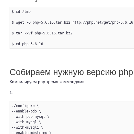
$ cd /tmp

$ wget -O php-5.6.16.tar.bz2 http://php.net/get/php-5.6.16.
$ tar -xvf php-5.6.16.tar.bz2

Собираем нужную версию php
Компилируем php тремя коммандами:
1.
./configure \

--enable-pdo \

--with-pdo-mysql \

--with-mysql \

--with-mysqli \

--enable-mbstring \
