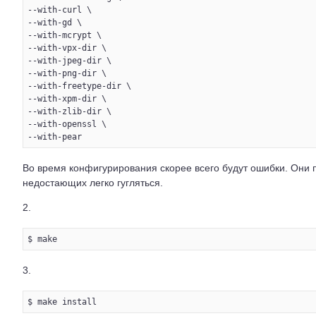
--with-curl \

--with-gd \

--with-mcrypt \

--with-vpx-dir \

--with-jpeg-dir \

--with-png-dir \

--with-freetype-dir \

--with-xpm-dir \

--with-zlib-dir \

--with-openssl \

Во время конфигурирования скорее всего будут ошибки. Они 
недостающих легко гугляться.
2.
3.