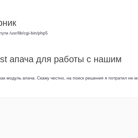
рник
ти /usr/lib/cgi-bin/php5
st апача для работы с нашим
как модуль апача. Скажу честно, на поиск решения я потратил не 