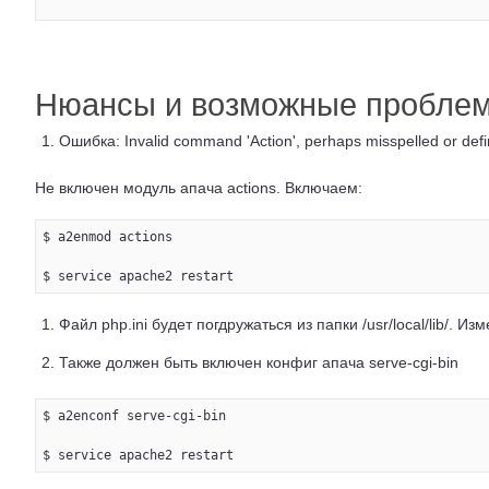
Нюансы и возможные пробле
Ошибка: Invalid command 'Action', perhaps misspelled or defin
Не включен модуль апача actions. Включаем:
$ a2enmod actions

Файл php.ini будет погдружаться из папки /usr/local/lib/. И
Также должен быть включен конфиг апача serve-cgi-bin
$ a2enconf serve-cgi-bin
