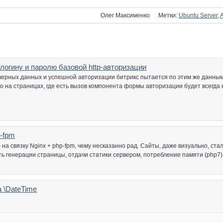
Олег Максименко
Метки:
Ubuntu Server
,
логину и паролю базовой http-авторизации
а верных данных и успешной авторизации битрикс пытается по этим же данны
 то на страницах, где есть вызов компонента формы авторизации будет всегда
p-fpm
 на связку Nginx + php-fpm, чему несказанно рад. Сайты, даже визуально, ста
ь генерации страницы, отдачи статики сервером, потребление памяти (php7) 
 \DateTime