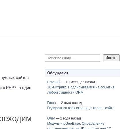
Обсуждают
 нужных сайтов.
Евгений
— 10 месяцев назад
1С-Битрикс. Подписываемся на события
и с PHP7, а один
любой сущности ORM
Гоша
— 2 года назад
Редирект со всех страниц в корень сайта
ереходим
Олег
— 2 года назад
Модуль «IpGeoBase. Определение
местоположения по IP-адресу» для 1C-