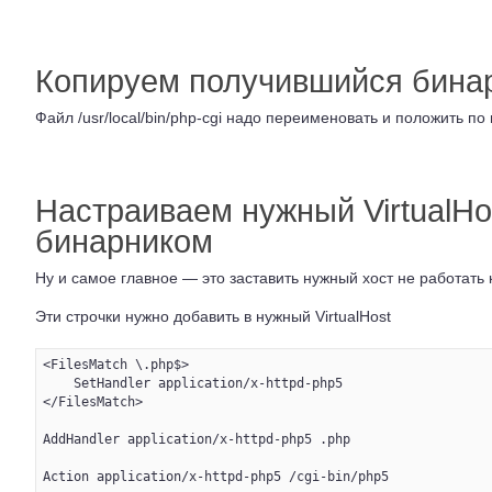
Копируем получившийся бина
Файл /usr/local/bin/php-cgi надо переименовать и положить по пу
Настраиваем нужный VirtualHo
бинарником
Ну и самое главное — это заставить нужный хост не работать 
Эти строчки нужно добавить в нужный VirtualHost
<FilesMatch \.php$>

    SetHandler application/x-httpd-php5

</FilesMatch>

AddHandler application/x-httpd-php5 .php

Action application/x-httpd-php5 /cgi-bin/php5
