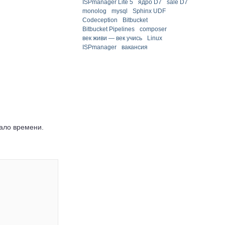
ISPmanager Lite 5
ядро D7
sale D7
monolog
mysql
Sphinx UDF
Codeception
Bitbucket
Bitbucket Pipelines
composer
век живи — век учись
Linux
ISPmanager
вакансия
мало времени.