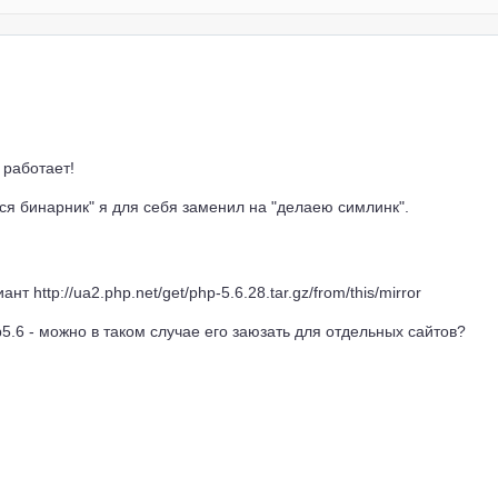
 работает!
йся бинарник" я для себя заменил на "делаею симлинк".
 http://ua2.php.net/get/php-5.6.28.tar.gz/from/this/mirror
p5.6 - можно в таком случае его заюзать для отдельных сайтов?