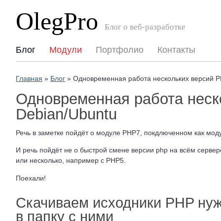
OlegPro
Блог о веб-разработке
Блог
Модули
Портфолио
Контакты
Главная
»
Блог
»
Одновременная работа нескольких версий P
Одновременная работа неск
Debian/Ubuntu
Речь в заметке пойдёт о модуле PHP7, покдлюченном как моду
И речь пойдёт не о быстрой смене версии php на всём сервере
или несколько, например с PHP5.
Поехали!
Скачиваем исходники PHP нуж
в папку с ними