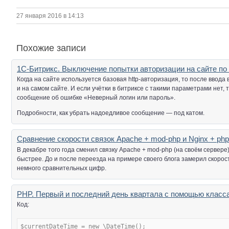
27 января 2016 в 14:13
Похожие записи
1С-Битрикс. Выключение попытки авторизации на сайте по 
Когда на сайте используется базовая http-авторизация, то после ввод
и на самом сайте. И если учётки в битриксе с такими параметрами нет,
сообщение об ошибке «Неверный логин или пароль».
Подробности, как убрать надоедливое сообщение — под катом.
Сравнение скорости связок Apache + mod-php и Nginx + ph
В декабре того года сменил связку Apache + mod-php (на своём сервере)
быстрее. До и после переезда на примере своего блога замерил скорост
немного сравнительных цифр.
PHP. Первый и последний день квартала с помощью класса
Код:
$currentDateTime = new \DateTime();
