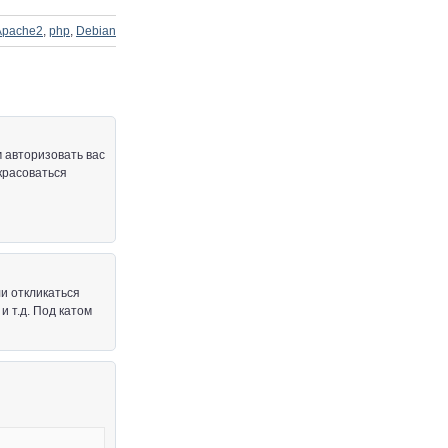
Apache2
,
php
,
Debian
м авторизовать вас
 красоваться
ли откликаться
и т.д. Под катом