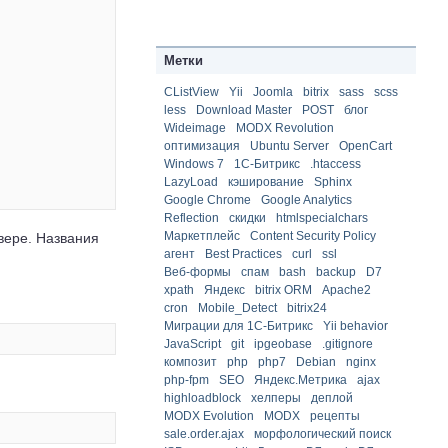
Метки
CListView
Yii
Joomla
bitrix
sass
scss
less
Download Master
POST
блог
Wideimage
MODX Revolution
оптимизация
Ubuntu Server
OpenCart
Windows 7
1С-Битрикс
.htaccess
LazyLoad
кэширование
Sphinx
Google Chrome
Google Analytics
Reflection
скидки
htmlspecialchars
Маркетплейс
Content Security Policy
вере. Названия
агент
Best Practices
curl
ssl
Веб-формы
спам
bash
backup
D7
xpath
Яндекс
bitrix ORM
Apache2
cron
Mobile_Detect
bitrix24
Миграции для 1С-Битрикс
Yii behavior
JavaScript
git
ipgeobase
.gitignore
композит
php
php7
Debian
nginx
php-fpm
SEO
Яндекс.Метрика
ajax
highloadblock
хелперы
деплой
MODX Evolution
MODX
рецепты
sale.order.ajax
морфологический поиск