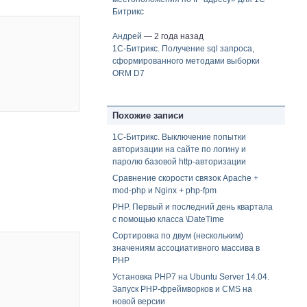
Битрикс
Андрей
— 2 года назад
1С-Битрикс. Получение sql запроса,
сформированного методами выборки
ORM D7
Похожие записи
1С-Битрикс. Выключение попытки
авторизации на сайте по логину и
паролю базовой http-авторизации
Сравнение скорости связок Apache +
mod-php и Nginx + php-fpm
PHP. Первый и последний день квартала
с помощью класса \DateTime
Сортировка по двум (нескольким)
значениям ассоциативного массива в
PHP
Установка PHP7 на Ubuntu Server 14.04.
Запуск PHP-фреймворков и CMS на
новой версии