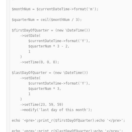
$monthNum = $currentDateTime->format('m');

$quarterNum = ceil($monthNum / 3);

$firstDayOfQuarter = (new \DateTime())

    ->setDate(

        $currentDateTime->format('Y'),

        $quarterNum * 3 - 2,

        1

    )

    ->setTime(0, 0, 0);

$lastDayOfQuarter = (new \DateTime())

    ->setDate(

        $currentDateTime->format('Y'),

        $quarterNum * 3,

        1

    )

    ->setTime(23, 59, 59)

    ->modify('last day of this month');

echo '<pre>';print_r($firstDayOfQuarter);echo '</pre>';

echo '<pre>';print_r($lastDayOfQuarter);echo '</pre>';